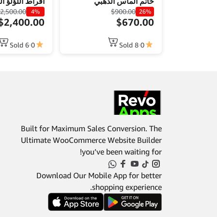
 اللؤلؤ الذهبية
خاتم الماس الذهبي
2,500.00
$
900.00
4%
26%
$
2,400.00
$
670.00
6 Sold
0
8 Sold
0
Built for Maximum Sales Conversion. The
Ultimate WooCommerce Website Builder
you’ve been waiting for!
Download Our Mobile App for better
shopping experience.