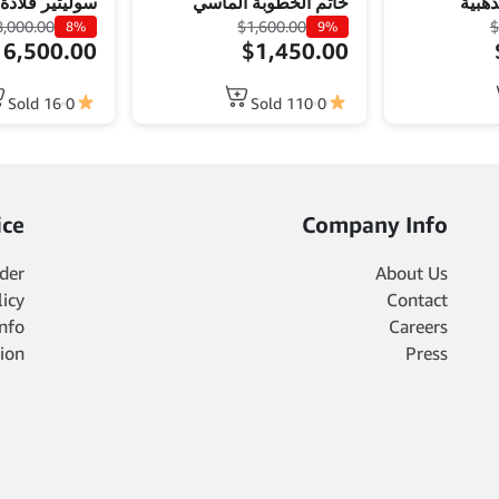
ر قلادة الماس
خاتم الخطوبة الماسي
أقراط
8,000.00
$
1,600.00
$
8%
9%
16,500.00
$
1,450.00
16 Sold
0
110 Sold
0
ice
Company Info
der
About Us
icy
Contact
Info
Careers
ion
Press