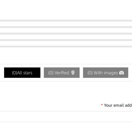
)
0
All stars(
)
0
Verified (
)
0
With images (
*
Your email addr