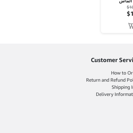
سوليتي
$
1
$
Customer Serv
How to Or
Return and Refund Pol
Shipping 
Delivery Informat