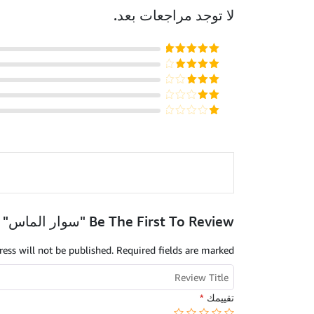
لا توجد مراجعات بعد.
5
تم التقييم
من 5
تم التقييم
من 5
4
تم
التقييم
تم
من
3
التقييم
5
تم
2
التقييم
من
1
5
من
5
Be The First To Review "سوار الماس"
ess will not be published.
Required fields are marked
*
تقييمك