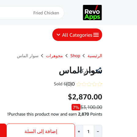
All Categories
سوار الماس
مجوهرات
Shop
الرئيسية
سوار الماس
مشاركة
(0)
0
6 Sold
تم
$
2,870.00
التقييم
0.1
من
$
3,100.00
7%
5
Purchase this product now and earn
2,870
Points!
كمية
إضافة إلى السلة
+
−
سوار